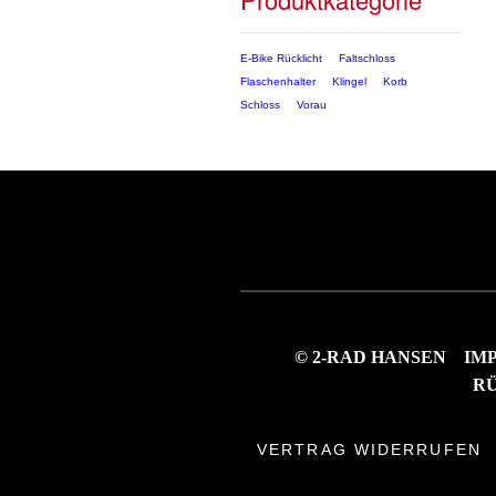
E-Bike Rücklicht
Faltschloss
Flaschenhalter
Klingel
Korb
Schloss
Vorau
© 2-RAD HANSEN
IM
R
VERTRAG WIDERRUFEN