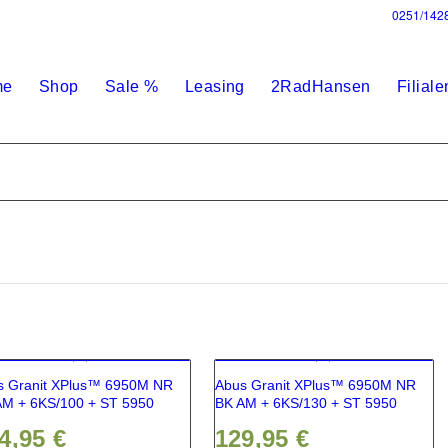
0251/142
me
Shop
Sale %
Leasing
2RadHansen
Filiale
s Granit XPlus™ 6950M NR
Abus Granit XPlus™ 6950M NR
AM + 6KS/100 + ST 5950
BK AM + 6KS/130 + ST 5950
4,95
€
129,95
€