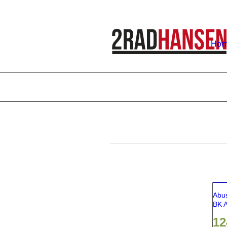
Ho
Abu
BK 
12