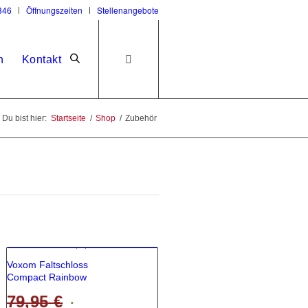
846
Öffnungszeiten
Stellenangebote
n
Kontakt
Du bist hier:
Startseite
/
Shop
/
Zubehör
Angebot!
Voxom Faltschloss
Compact Rainbow
79,95
€