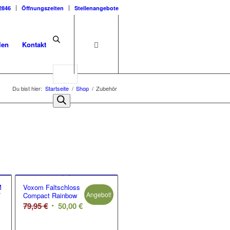
2846
Öffnungszeiten
Stellenangebote
len
Kontakt
Du bist hier:
Startseite
/
Shop
/
Zubehör
M
Voxom Faltschloss
Angebot!
T
Compact Rainbow
Ursprünglicher
Aktueller
79,95
€
50,00
€
Preis
Preis