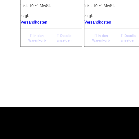
inkl. 19 % MwSt.
inkl. 19 % MwSt.
zzgl.
zzgl.
Versandkosten
Versandkosten
In den
Details
In den
Details
Warenkorb
anzeigen
Warenkorb
anzeigen