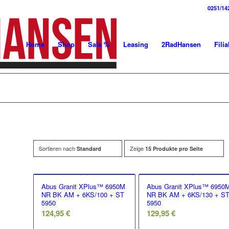
0251/14
Home
Shop
Sale %
Leasing
2RadHansen
Filia
Sortieren nach
Zeige
Standard
15 Produkte pro Seite
Abus Granit XPlus™ 6950M
Abus Granit XPlus™ 6950
NR BK AM + 6KS/100 + ST
NR BK AM + 6KS/130 + S
5950
5950
124,95
€
129,95
€