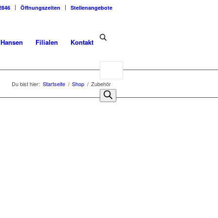
2846
Öffnungszeiten
Stellenangebote
dHansen
Filialen
Kontakt
Products
search
Du bist hier:
Startseite
/
Shop
/
Zubehör