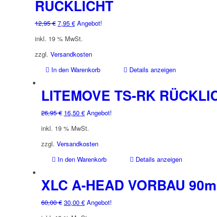
RÜCKLICHT
Ursprünglicher
Aktueller
12,95
€
7,95
€
Angebot!
Preis
Preis
inkl. 19 % MwSt.
war:
ist:
12,95 €
7,95 €.
zzgl.
Versandkosten
In den Warenkorb
Details anzeigen
LITEMOVE TS-RK RÜCKLI
Ursprünglicher
Aktueller
26,95
€
16,50
€
Angebot!
Preis
Preis
inkl. 19 % MwSt.
war:
ist:
26,95 €
16,50 €.
zzgl.
Versandkosten
In den Warenkorb
Details anzeigen
XLC A-HEAD VORBAU 90
Ursprünglicher
Aktueller
60,00
€
30,00
€
Angebot!
Preis
Preis