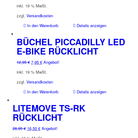
inkl. 19 % MwSt.
zzgl.
Versandkosten
In den Warenkorb
Details anzeigen
BÜCHEL PICCADILLY LED
E-BIKE RÜCKLICHT
Ursprünglicher
Aktueller
12,95
€
7,95
€
Angebot!
Preis
Preis
inkl. 19 % MwSt.
war:
ist:
12,95 €
7,95 €.
zzgl.
Versandkosten
In den Warenkorb
Details anzeigen
LITEMOVE TS-RK
RÜCKLICHT
Ursprünglicher
Aktueller
26,95
€
16,50
€
Angebot!
Preis
Preis