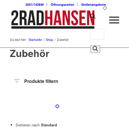
0251/142846
Öffnungszeiten
Stellenangebote
Products
Du bist hier:
Startseite
/
Shop
/
Zubehör
search
0
Zubehör
Produkte filtern
Preis
Hersteller
Produktkategorie
Sortieren nach
Standard