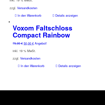
inkl. 19 % MwSt.
war:
ist:
26,95 €
16,50 €.
zzgl.
Versandkosten
In den Warenkorb
Details anzeigen
Voxom Faltschloss
Compact Rainbow
Ursprünglicher
Aktueller
79,95
€
50,00
€
Angebot!
Preis
Preis
inkl. 19 % MwSt.
war:
ist:
79,95 €
50,00 €.
zzgl.
Versandkosten
In den Warenkorb
Details anzeigen