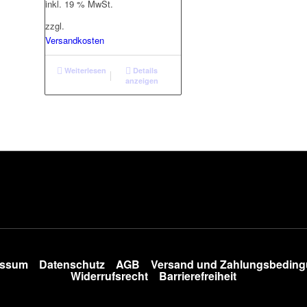
war:
ist:
inkl. 19 % MwSt.
49,95 €
29,95 €.
zzgl.
Versandkosten
Weiterlesen
Details
anzeigen
essum
Datenschutz
AGB
Versand und Zahlungsbedin
Widerrufsrecht
Barrierefreiheit