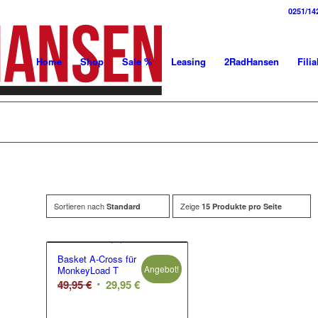
0251/14
Home
Shop
Sale %
Leasing
2RadHansen
Filia
Sortieren nach
Zeige
Standard
15 Produkte pro Seite
Basket A-Cross für
Angebot!
MonkeyLoad T
Ursprünglicher
Aktueller
49,95
€
29,95
€
Preis
Preis