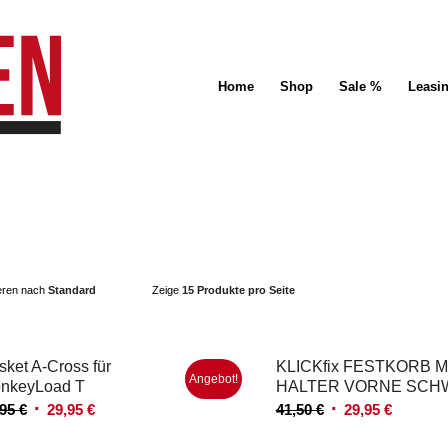
Home
Shop
Sale %
Leasi
ieren nach
Standard
Zeige
15 Produkte pro Seite
sket A-Cross für
KLICKfix FESTKORB M
Angebot!
nkeyLoad T
HALTER VORNE SCH
Ursprünglicher
Aktueller
Ursprünglicher
Aktuelle
,95
€
29,95
€
41,50
€
29,95
€
Preis
Preis
Preis
Preis