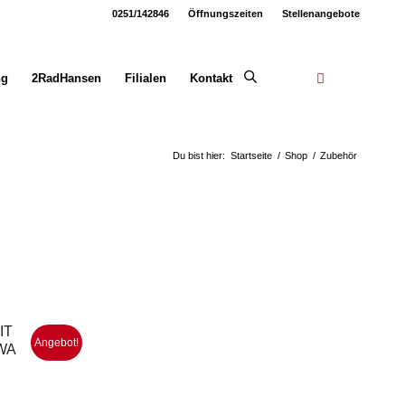
0251/142846
Öffnungszeiten
Stellenangebote
ng
2RadHansen
Filialen
Kontakt
Du bist hier:
Startseite
/
Shop
/
Zubehör
IT
Angebot!
WA
r