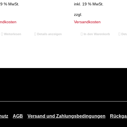
war:
ist:
war:
ist:
 19 % MwSt.
inkl. 19 % MwSt.
49,95 €
29,95 €.
41,50 €
29,95 €.
zzgl.
andkosten
Versandkosten
Weiterlesen
Details anzeigen
In den Warenkorb
Deta
hutz
AGB
Versand und Zahlungsbedingungen
Rückgab