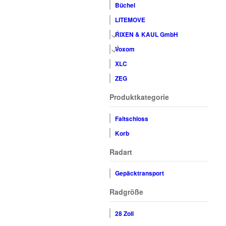
Büchel
LITEMOVE
RIXEN & KAUL GmbH
Voxom
XLC
ZEG
Produktkategorie
Faltschloss
Korb
Radart
Gepäcktransport
Radgröße
28 Zoll