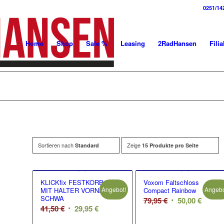
0251/14
Home
Shop
Sale %
Leasing
2RadHansen
Filia
Sortieren nach
Zeige
Standard
15 Produkte pro Seite
KLICKfix FESTKORB
Voxom Faltschloss
Angebot!
Angebo
MIT HALTER VORNE
Compact Rainbow
SCHWA
Ursprünglicher
Aktuel
79,95
€
50,00
€
Ursprünglicher
Aktueller
41,50
€
29,95
€
Preis
Preis
Preis
Preis