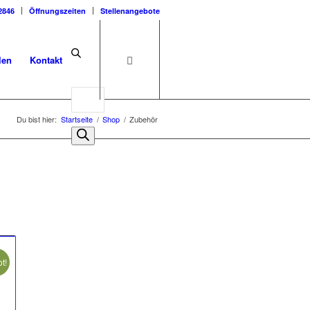
2846
Öffnungszeiten
Stellenangebote
len
Kontakt
Du bist hier:
Startseite
/
Shop
/
Zubehör
t!
ler