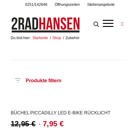
0251/142846
Öffnungszeiten
Stellenangebote
Du bist hier:
Startseite
/
Shop
/
Zubehör
Produkte filtern
Angebot!
Preis
Hersteller
Produktkategorie
BÜCHEL PICCADILLY LED E-BIKE RÜCKLICHT
12,95
€
7,95
€
Ursprünglicher
Aktueller