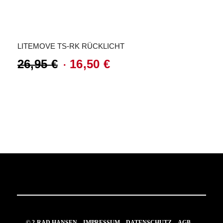
Preis
Preis
Angebot!
war:
ist:
12,95 €
7,95 €.
LITEMOVE TS-RK RÜCKLICHT
26,95
€
16,50
€
Ursprünglicher
Aktueller
Preis
Preis
war:
ist:
26,95 €
16,50 €.
© 2-RAD HANSEN
IMPRESSUM
DATENSCHUTZ
AGB