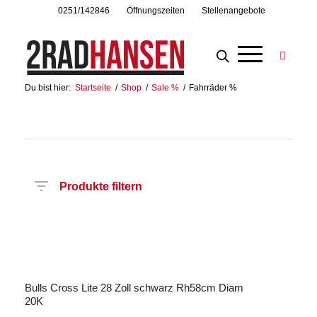
0251/142846
Öffnungszeiten
Stellenangebote
Du bist hier:
Startseite
/
Shop
/
Sale %
/
Fahrräder %
Produkte filtern
Preis
Hersteller
Produktkategorie
Radart
Rahmenhöhe
Radgröße
Rahmenmaterial
Motor
Anzahl
Angebot!
Gänge
Bulls Cross Lite 28 Zoll schwarz Rh58cm Diam
20K