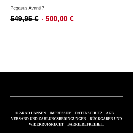
4.250,00 €
3.187,00 €.
Pegasus Avanti 7
549,95
€
500,00
€
Ursprünglicher
Aktueller
Preis
Preis
war:
ist:
549,95 €
500,00 €.
© 2-RAD HANSEN
IMPRESSUM
DATENSCHUTZ
AGB
VERSAND UND ZAHLUNGSBEDINGUNGEN
RÜCKGABEN UND
WIDERRUFSRECHT
BARRIEREFREIHEIT