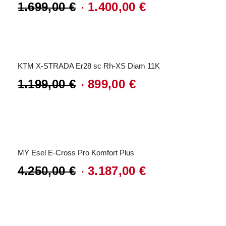
1.699,00
€
1.400,00
€
Ursprünglicher
Aktueller
Preis
Preis
Angebot!
war:
ist:
KTM X-STRADA Er28 sc Rh-XS Diam 11K
1.699,00 €
1.400,00 €.
1.199,00
€
899,00
€
Ursprünglicher
Aktueller
Preis
Preis
Angebot!
war:
ist:
1.199,00 €
899,00 €.
MY Esel E-Cross Pro Komfort Plus
4.250,00
€
3.187,00
€
Ursprünglicher
Aktueller
Preis
Preis
Angebot!
war:
ist: