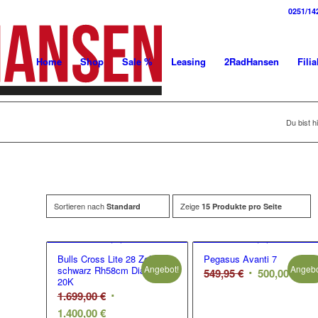
0251/14
Home
Shop
Sale %
Leasing
2RadHansen
Filia
Du bist hi
Sortieren nach
Zeige
Standard
15 Produkte pro Seite
Bulls Cross Lite 28 Zoll
Pegasus Avanti 7
Angebot!
Angebo
schwarz Rh58cm Diam
Ursprüngliche
Aktu
549,95
€
500,00
€
20K
Preis
Prei
Ursprünglicher
1.699,00
€
war:
ist:
Aktueller
Preis
1.400,00
€