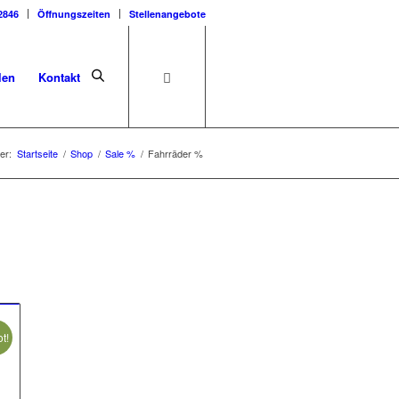
2846
Öffnungszeiten
Stellenangebote
len
Kontakt
er:
Startseite
/
Shop
/
Sale %
/
Fahrräder %
t!
r
eller
s