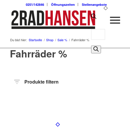
0251/142846
Öffnungszeiten
Stellenangebote
Products
Du bist hier:
Startseite
/
Shop
/
Sale %
/
Fahrräder %
search
0
Fahrräder %
Produkte filtern
Preis
Hersteller
Produktkategorie
Radart
Rahmenhöhe
Radgröße
Rahmenmaterial
Motor
Anzahl
Gänge