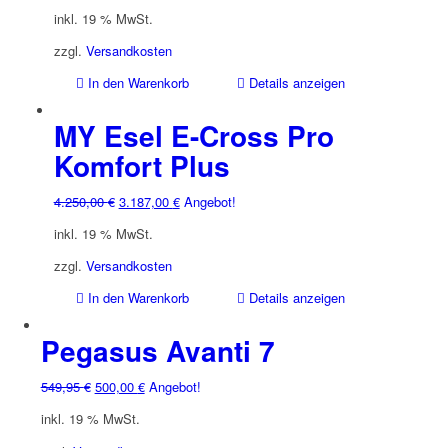
Preis
Preis
inkl. 19 % MwSt.
war:
ist:
1.199,00 €
899,00 €.
zzgl.
Versandkosten
In den Warenkorb
Details anzeigen
MY Esel E-Cross Pro
Komfort Plus
Ursprünglicher
Aktueller
4.250,00
€
3.187,00
€
Angebot!
Preis
Preis
inkl. 19 % MwSt.
war:
ist:
4.250,00 €
3.187,00 €.
zzgl.
Versandkosten
In den Warenkorb
Details anzeigen
Pegasus Avanti 7
Ursprünglicher
Aktueller
549,95
€
500,00
€
Angebot!
Preis
Preis
inkl. 19 % MwSt.
war:
ist: