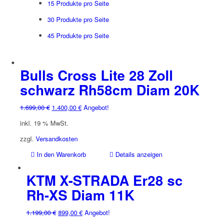
15 Produkte pro Seite
30 Produkte pro Seite
45 Produkte pro Seite
Bulls Cross Lite 28 Zoll
schwarz Rh58cm Diam 20K
Ursprünglicher
Aktueller
1.699,00
€
1.400,00
€
Angebot!
Preis
Preis
inkl. 19 % MwSt.
war:
ist:
1.699,00 €
1.400,00 €.
zzgl.
Versandkosten
In den Warenkorb
Details anzeigen
KTM X-STRADA Er28 sc
Rh-XS Diam 11K
Ursprünglicher
Aktueller
1.199,00
€
899,00
€
Angebot!