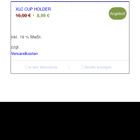
XLC CUP HOLDER
Angebot!
Ursprünglicher
Aktueller
16,00
€
8,99
€
Preis
Preis
war:
ist:
inkl. 19 % MwSt.
16,00 €
8,99 €.
zzgl.
Versandkosten
In den Warenkorb
Details anzeigen