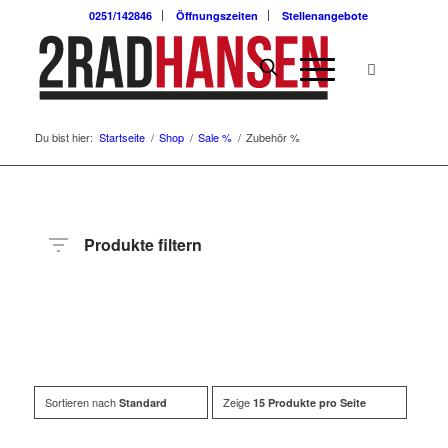
0251/142846
Öffnungszeiten
Stellenangebote
Du bist hier:
Startseite
/
Shop
/
Sale %
/
Zubehör %
Produkte filtern
Hersteller
Produktkategorie
Sortieren nach
Zeige
Standard
15 Produkte pro Seite