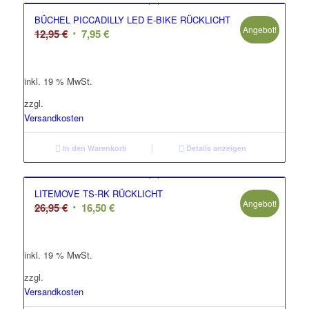
BÜCHEL PICCADILLY LED E-BIKE RÜCKLICHT
Angebot!
Ursprünglicher
Aktueller
12,95
€
7,95
€
Preis
Preis
war:
ist:
inkl. 19 % MwSt.
12,95 €
7,95 €.
zzgl.
Versandkosten
In den Warenkorb
Details anzeigen
LITEMOVE TS-RK RÜCKLICHT
Angebot!
Ursprünglicher
Aktueller
26,95
€
16,50
€
Preis
Preis
war:
ist:
inkl. 19 % MwSt.
26,95 €
16,50 €.
zzgl.
Versandkosten