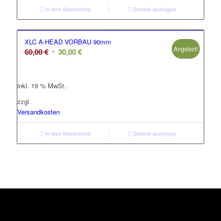
In den Warenkorb
Details anzeigen
XLC A-HEAD VORBAU 90mm
Angebot!
Ursprünglicher
Aktueller
60,00
€
30,00
€
Preis
Preis
war:
ist:
inkl. 19 % MwSt.
60,00 €
30,00 €.
zzgl.
Versandkosten
In den Warenkorb
Details anzeigen