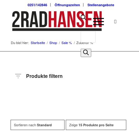
0251/142846
Öffnungszeiten
Stellenangebote
Du bist hier:
Startseite
/
Shop
/
Sale %
/
Zubehör %
Produkte filtern
Preis
Hersteller
Produktkategorie
Sortieren nach
Zeige
Standard
15 Produkte pro Seite