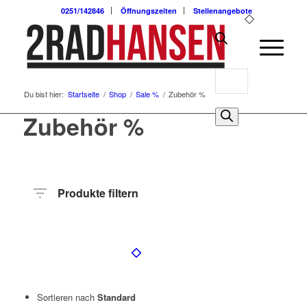
0251/142846
Öffnungszeiten
Stellenangebote
Products
Du bist hier:
Startseite
/
Shop
/
Sale %
/
Zubehör %
search
0
Zubehör %
Produkte filtern
Preis
Hersteller
Produktkategorie
Radart
Radgröße
Sortieren nach
Standard