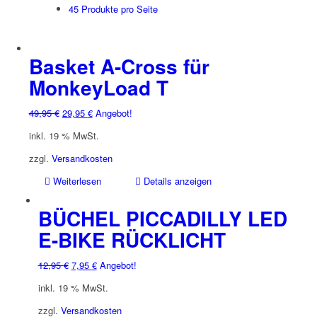
45 Produkte pro Seite
Basket A-Cross für
MonkeyLoad T
Ursprünglicher
Aktueller
49,95
€
29,95
€
Angebot!
Preis
Preis
inkl. 19 % MwSt.
war:
ist:
49,95 €
29,95 €.
zzgl.
Versandkosten
Weiterlesen
Details anzeigen
BÜCHEL PICCADILLY LED
E-BIKE RÜCKLICHT
Ursprünglicher
Aktueller
12,95
€
7,95
€
Angebot!
Preis
Preis
inkl. 19 % MwSt.
war:
ist:
12,95 €
7,95 €.
zzgl.
Versandkosten