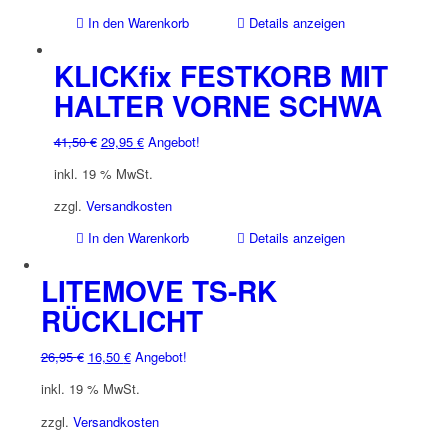
In den Warenkorb
Details anzeigen
KLICKfix FESTKORB MIT
HALTER VORNE SCHWA
Ursprünglicher
Aktueller
41,50
€
29,95
€
Angebot!
Preis
Preis
inkl. 19 % MwSt.
war:
ist:
41,50 €
29,95 €.
zzgl.
Versandkosten
In den Warenkorb
Details anzeigen
LITEMOVE TS-RK
RÜCKLICHT
Ursprünglicher
Aktueller
26,95
€
16,50
€
Angebot!
Preis
Preis
inkl. 19 % MwSt.
war:
ist:
26,95 €
16,50 €.
zzgl.
Versandkosten