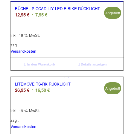
BÜCHEL PICCADILLY LED E-BIKE RÜCKLICHT
Angebot!
Ursprünglicher
Aktueller
12,95
€
7,95
€
Preis
Preis
war:
ist:
inkl. 19 % MwSt.
12,95 €
7,95 €.
zzgl.
Versandkosten
In den Warenkorb
Details anzeigen
LITEMOVE TS-RK RÜCKLICHT
Angebot!
Ursprünglicher
Aktueller
26,95
€
16,50
€
Preis
Preis
war:
ist:
inkl. 19 % MwSt.
26,95 €
16,50 €.
zzgl.
Versandkosten