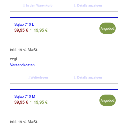
In den Warenkorb
Details anzeigen
Sqlab 710 L
Angebot!
Ursprünglicher
Aktueller
39,95
€
19,95
€
Preis
Preis
war:
ist:
inkl. 19 % MwSt.
39,95 €
19,95 €.
zzgl.
Versandkosten
Weiterlesen
Details anzeigen
Sqlab 710 M
Angebot!
Ursprünglicher
Aktueller
39,95
€
19,95
€
Preis
Preis
war:
ist:
inkl. 19 % MwSt.
39,95 €
19,95 €.