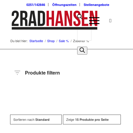
0251/142846
Öffnungszeiten
Stellenangebote
Du bist hier:
Startseite
/
Shop
/
Sale %
/
Zubehör %
Produkte filtern
Preis
Hersteller
Produktkategorie
Sortieren nach
Zeige
Standard
15 Produkte pro Seite