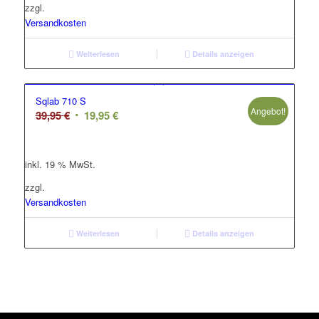
zzgl.
Versandkosten
Weiterlesen
Details anzeigen
Sqlab 710 S
Angebot!
Ursprünglicher
Aktueller
39,95
€
19,95
€
Preis
Preis
war:
ist:
inkl. 19 % MwSt.
39,95 €
19,95 €.
zzgl.
Versandkosten
Weiterlesen
Details anzeigen