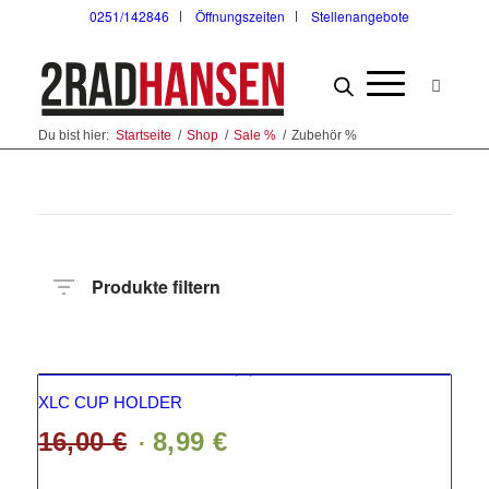
0251/142846
Öffnungszeiten
Stellenangebote
Du bist hier:
Startseite
/
Shop
/
Sale %
/
Zubehör %
Produkte filtern
Angebot!
Hersteller
Produktkategorie
XLC CUP HOLDER
16,00
€
8,99
€
Ursprünglicher
Aktueller