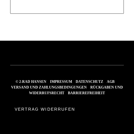
Preis
Preis
war:
ist:
16,00 €
8,99 €.
© 2-RAD HANSEN
IMPRESSUM
DATENSCHUTZ
AGB
VERSAND UND ZAHLUNGSBEDINGUNGEN
RÜCKGABEN UND
WIDERRUFSRECHT
BARRIEREFREIHEIT
VERTRAG WIDERRUFEN