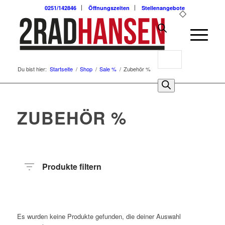
0251/142846
Öffnungszeiten
Stellenangebote
Products
Du bist hier:
Startseite
/
Shop
/
Sale %
/
Zubehör %
search
0
ZUBEHÖR %
Produkte filtern
Hersteller
Produktkategorie
Es wurden keine Produkte gefunden, die deiner Auswahl