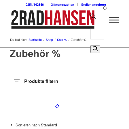
0251/142846
Öffnungszeiten
Stellenangebote
Products
Du bist hier:
Startseite
/
Shop
/
Sale %
/
Zubehör %
search
0
Zubehör %
Produkte filtern
Preis
Hersteller
Produktkategorie
Radart
Radgröße
Sortieren nach
Standard