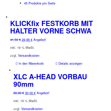
45 Produkte pro Seite
KLICKfix FESTKORB MIT
HALTER VORNE SCHWA
Ursprünglicher
Aktueller
41,50
€
29,95
€
Angebot!
Preis
Preis
inkl. 19 % MwSt.
war:
ist:
41,50 €
29,95 €.
zzgl.
Versandkosten
In den Warenkorb
Details anzeigen
XLC A-HEAD VORBAU
90mm
Ursprünglicher
Aktueller
60,00
€
30,00
€
Angebot!
Preis
Preis
inkl. 19 % MwSt.
war:
ist:
60,00 €
30,00 €.
zzgl.
Versandkosten