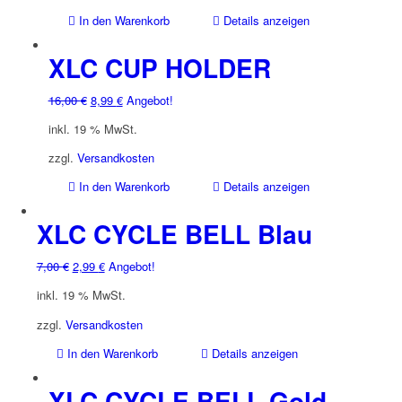
In den Warenkorb
Details anzeigen
XLC CUP HOLDER
Ursprünglicher
Aktueller
16,00
€
8,99
€
Angebot!
Preis
Preis
inkl. 19 % MwSt.
war:
ist:
16,00 €
8,99 €.
zzgl.
Versandkosten
In den Warenkorb
Details anzeigen
XLC CYCLE BELL Blau
Ursprünglicher
Aktueller
7,00
€
2,99
€
Angebot!
Preis
Preis
inkl. 19 % MwSt.
war:
ist:
7,00 €
2,99 €.
zzgl.
Versandkosten
In den Warenkorb
Details anzeigen
XLC CYCLE BELL Gold