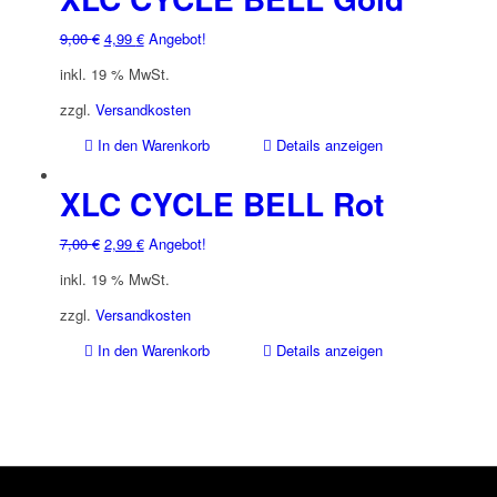
Ursprünglicher
Aktueller
9,00
€
4,99
€
Angebot!
Preis
Preis
inkl. 19 % MwSt.
war:
ist:
9,00 €
4,99 €.
zzgl.
Versandkosten
In den Warenkorb
Details anzeigen
XLC CYCLE BELL Rot
Ursprünglicher
Aktueller
7,00
€
2,99
€
Angebot!
Preis
Preis
inkl. 19 % MwSt.
war:
ist:
7,00 €
2,99 €.
zzgl.
Versandkosten
In den Warenkorb
Details anzeigen