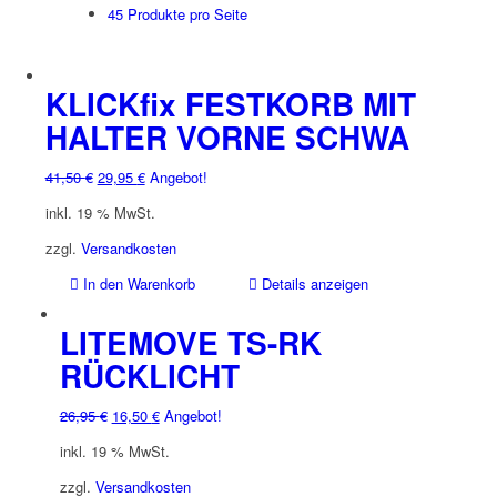
45 Produkte pro Seite
KLICKfix FESTKORB MIT
HALTER VORNE SCHWA
Ursprünglicher
Aktueller
41,50
€
29,95
€
Angebot!
Preis
Preis
inkl. 19 % MwSt.
war:
ist:
41,50 €
29,95 €.
zzgl.
Versandkosten
In den Warenkorb
Details anzeigen
LITEMOVE TS-RK
RÜCKLICHT
Ursprünglicher
Aktueller
26,95
€
16,50
€
Angebot!
Preis
Preis
inkl. 19 % MwSt.
war:
ist:
26,95 €
16,50 €.
zzgl.
Versandkosten