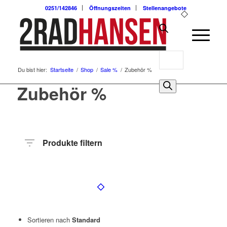
0251/142846
Öffnungszeiten
Stellenangebote
Products
Du bist hier:
Startseite
/
Shop
/
Sale %
/
Zubehör %
search
0
Zubehör %
Produkte filtern
Preis
Hersteller
Produktkategorie
Radart
Radgröße
Sortieren nach
Standard