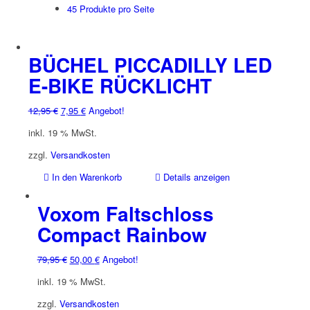
45 Produkte pro Seite
BÜCHEL PICCADILLY LED
E-BIKE RÜCKLICHT
Ursprünglicher
Aktueller
12,95
€
7,95
€
Angebot!
Preis
Preis
inkl. 19 % MwSt.
war:
ist:
12,95 €
7,95 €.
zzgl.
Versandkosten
In den Warenkorb
Details anzeigen
Voxom Faltschloss
Compact Rainbow
Ursprünglicher
Aktueller
79,95
€
50,00
€
Angebot!
Preis
Preis
inkl. 19 % MwSt.
war:
ist:
79,95 €
50,00 €.
zzgl.
Versandkosten