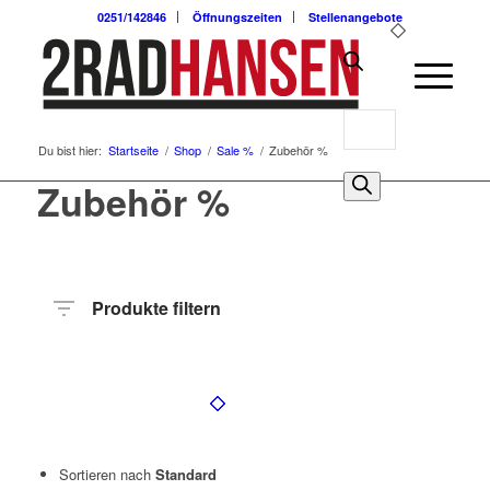
0251/142846
Öffnungszeiten
Stellenangebote
Products
Du bist hier:
Startseite
/
Shop
/
Sale %
/
Zubehör %
search
0
Zubehör %
Produkte filtern
Preis
Hersteller
Produktkategorie
Sortieren nach
Standard