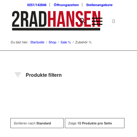
0251/142846
Öffnungszeiten
Stellenangebote
Du bist hier:
Startseite
/
Shop
/
Sale %
/
Zubehör %
Produkte filtern
Preis
Hersteller
Produktkategorie
Radart
Radgröße
Sortieren nach
Zeige
Standard
15 Produkte pro Seite