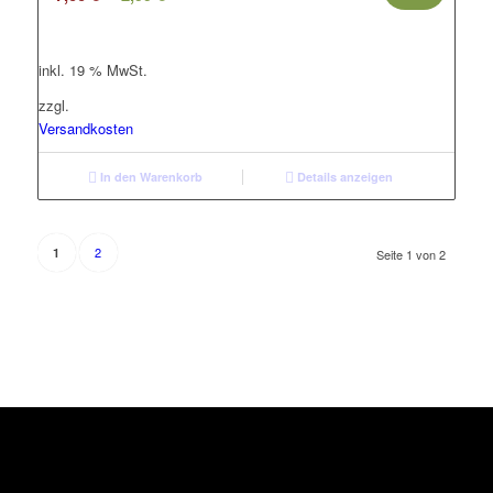
Preis
Preis
war:
ist:
inkl. 19 % MwSt.
7,00 €
2,99 €.
zzgl.
Versandkosten
In den Warenkorb
Details anzeigen
2
1
Seite 1 von 2