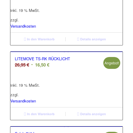
war:
ist:
inkl. 19 % MwSt.
41,50 €
29,95 €.
zzgl.
Versandkosten
In den Warenkorb
Details anzeigen
LITEMOVE TS-RK RÜCKLICHT
Angebot!
Ursprünglicher
Aktueller
26,95
€
16,50
€
Preis
Preis
war:
ist:
inkl. 19 % MwSt.
26,95 €
16,50 €.
zzgl.
Versandkosten
In den Warenkorb
Details anzeigen