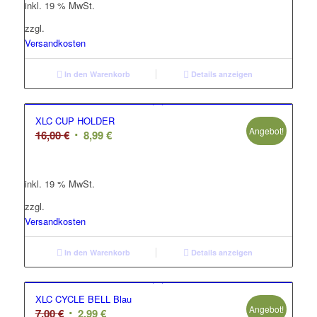
inkl. 19 % MwSt.
28,00 €
16,90 €.
zzgl.
Versandkosten
In den Warenkorb
Details anzeigen
XLC CUP HOLDER
Angebot!
Ursprünglicher
Aktueller
16,00
€
8,99
€
Preis
Preis
war:
ist:
inkl. 19 % MwSt.
16,00 €
8,99 €.
zzgl.
Versandkosten
In den Warenkorb
Details anzeigen
XLC CYCLE BELL Blau
Angebot!
Ursprünglicher
Aktueller
7,00
€
2,99
€