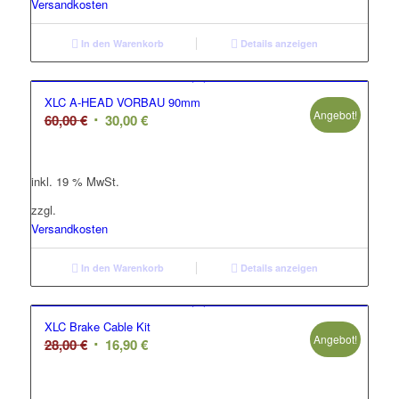
Versandkosten
In den Warenkorb
Details anzeigen
XLC A-HEAD VORBAU 90mm
Angebot!
Ursprünglicher
Aktueller
60,00
€
30,00
€
Preis
Preis
war:
ist:
inkl. 19 % MwSt.
60,00 €
30,00 €.
zzgl.
Versandkosten
In den Warenkorb
Details anzeigen
XLC Brake Cable Kit
Angebot!
Ursprünglicher
Aktueller
28,00
€
16,90
€
Preis
Preis
war:
ist: