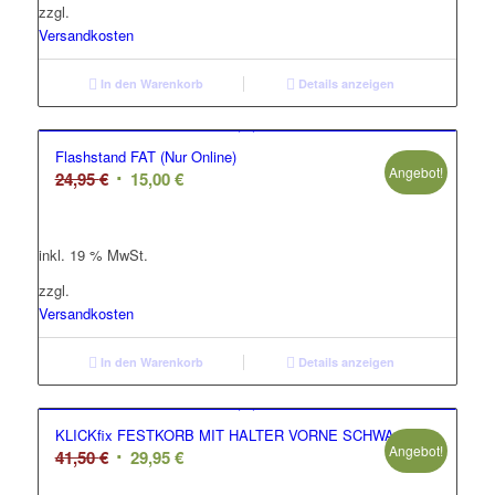
zzgl.
Versandkosten
In den Warenkorb
Details anzeigen
Flashstand FAT (Nur Online)
Angebot!
Ursprünglicher
Aktueller
24,95
€
15,00
€
Preis
Preis
war:
ist:
inkl. 19 % MwSt.
24,95 €
15,00 €.
zzgl.
Versandkosten
In den Warenkorb
Details anzeigen
KLICKfix FESTKORB MIT HALTER VORNE SCHWA
Angebot!
Ursprünglicher
Aktueller
41,50
€
29,95
€
Preis
Preis