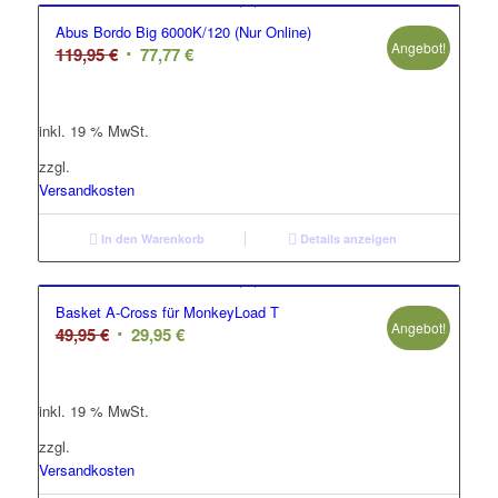
Abus Bordo Big 6000K/120 (Nur Online)
Angebot!
Ursprünglicher
Aktueller
119,95
€
77,77
€
Preis
Preis
war:
ist:
inkl. 19 % MwSt.
119,95 €
77,77 €.
zzgl.
Versandkosten
In den Warenkorb
Details anzeigen
Basket A-Cross für MonkeyLoad T
Angebot!
Ursprünglicher
Aktueller
49,95
€
29,95
€
Preis
Preis
war:
ist:
inkl. 19 % MwSt.
49,95 €
29,95 €.
zzgl.
Versandkosten