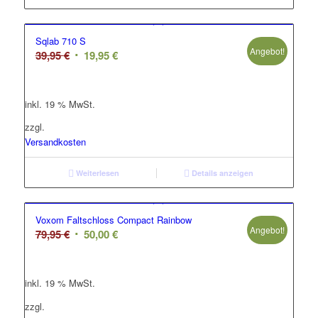
Sqlab 710 S
Angebot!
Ursprünglicher
Aktueller
39,95
€
19,95
€
Preis
Preis
war:
ist:
inkl. 19 % MwSt.
39,95 €
19,95 €.
zzgl.
Versandkosten
Weiterlesen
Details anzeigen
Voxom Faltschloss Compact Rainbow
Angebot!
Ursprünglicher
Aktueller
79,95
€
50,00
€
Preis
Preis
war:
ist:
inkl. 19 % MwSt.
79,95 €
50,00 €.
zzgl.