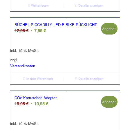
Weiterlesen
Details anzeigen
BÜCHEL PICCADILLY LED E-BIKE RÜCKLICHT
Angebot!
Ursprünglicher
Aktueller
12,95
€
7,95
€
Preis
Preis
war:
ist:
inkl. 19 % MwSt.
12,95 €
7,95 €.
zzgl.
Versandkosten
In den Warenkorb
Details anzeigen
CO2 Kartuschen Adapter
Angebot!
Ursprünglicher
Aktueller
19,95
€
10,95
€
Preis
Preis
war:
ist:
inkl. 19 % MwSt.
19,95 €
10,95 €.