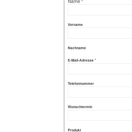
Name
*
Vorname
Nachname
*
E-Mail-Adresse
Telefonnummer
E-
Wunschtermin
Mail-
Adresse
Produkt-
Produkt