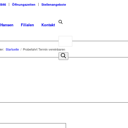
2846
Öffnungszeiten
Stellenangebote
dHansen
Filialen
Kontakt
Products
search
ier:
Startseite
/
Probefahrt Termin vereinbaren