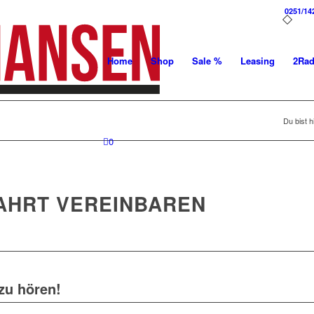
0251/14
Home
Shop
Sale %
Leasing
2Ra
Du bist h
0
AHRT VEREINBAREN
 zu hören!