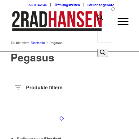
0251/142846
Öffnungszeiten
Stellenangebote
Products
Du bist hier:
Startseite
/
Pegasus
search
0
Pegasus
Produkte filtern
Hersteller
Produktkategorie
Radart
Rahmenhöhe
Radgröße
Rahmenmaterial
Motor
Anzahl
Gänge
Sortieren nach
Standard