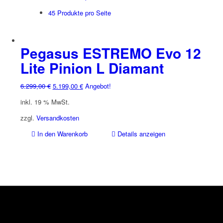
45 Produkte pro Seite
Pegasus ESTREMO Evo 12
Lite Pinion L Diamant
Ursprünglicher
Aktueller
6.299,00
€
5.199,00
€
Angebot!
Preis
Preis
inkl. 19 % MwSt.
war:
ist:
6.299,00 €
5.199,00 €.
zzgl.
Versandkosten
In den Warenkorb
Details anzeigen