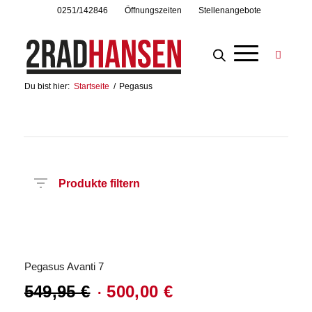
0251/142846
Öffnungszeiten
Stellenangebote
Du bist hier:
Startseite
/
Pegasus
Produkte filtern
Hersteller
Produktkategorie
Radart
Rahmenhöhe
Radgröße
Rahmenmaterial
Anzahl
Angebot!
Gänge
Pegasus Avanti 7
549,95
€
500,00
€
Ursprünglicher
Aktueller