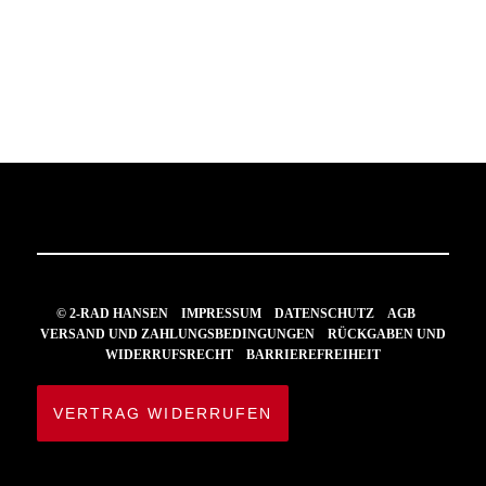
Preis
Preis
war:
ist:
549,95 €
500,00 €.
© 2-RAD HANSEN
IMPRESSUM
DATENSCHUTZ
AGB
VERSAND UND ZAHLUNGSBEDINGUNGEN
RÜCKGABEN UND
WIDERRUFSRECHT
BARRIEREFREIHEIT
VERTRAG WIDERRUFEN