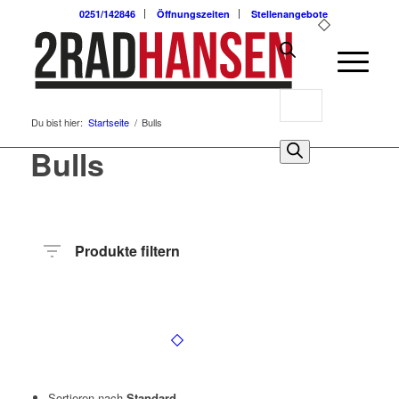
0251/142846
Öffnungszeiten
Stellenangebote
Products
Du bist hier:
Startseite
/
Bulls
search
0
Bulls
Produkte filtern
Hersteller
Produktkategorie
Radart
Rahmenhöhe
Radgröße
Rahmenmaterial
Motor
Anzahl
Gänge
Sortieren nach
Standard