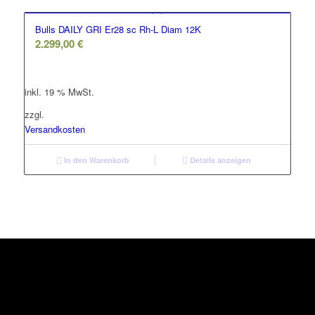
Bulls DAILY GRI Er28 sc Rh-L Diam 12K
2.299,00
€
inkl. 19 % MwSt.
zzgl.
Versandkosten
In den Warenkorb
Details anzeigen