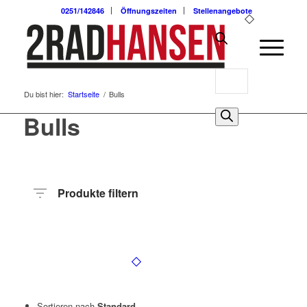
0251/142846
Öffnungszeiten
Stellenangebote
Products
Du bist hier:
Startseite
/
Bulls
search
0
Bulls
Produkte filtern
Hersteller
Produktkategorie
Radart
Rahmenhöhe
Radgröße
Rahmenmaterial
Motor
Anzahl
Gänge
Sortieren nach
Standard